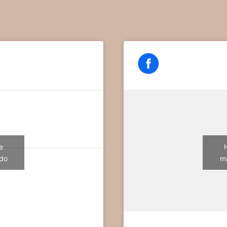
e
ido
ma