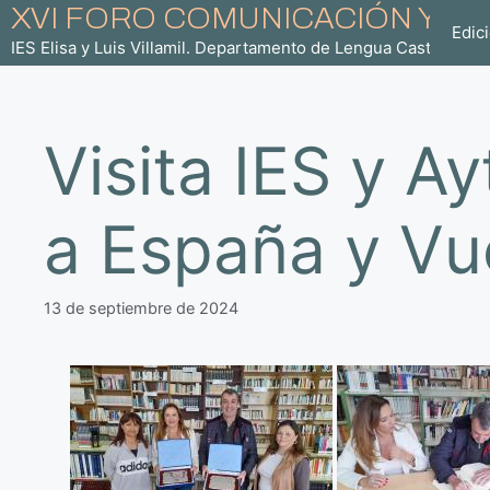
Saltar
XVI FORO COMUNICACIÓN Y E
Edic
al
IES Elisa y Luis Villamil. Departamento de Lengua Castellana.
contenido
Visita IES y A
a España y Vue
13 de septiembre de 2024