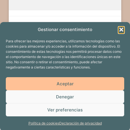
Gestionar consentimiento
Para ofrecer las mejores experiencias, utilizamos tecnologías como las
cookies para almacenar y/o acceder a la información del dispositivo. El
consentimiento de estas tecnologías nos permitirá procesar datos como
el comportamiento de navegación o las identificaciones únicas en este
sitio. No consentir o retirar el consentimiento, puede afectar
negativamente a ciertas características y funciones.
EDICIÓN 2024
PROYECTOS
Aceptar
CALENDARIO DE EVENTOS
PATROCINADORES
Denegar
DOSIERES DE PRENSA
ACTUALIDAD
Ver preferencias
• Creado
© 2026 XVI FORO COMUNICACIÓN Y ESCUELA
con
GeneratePress
Política de cookies
Declaración de privacidad