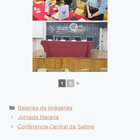
1
2
►
Categorías
Galerías de imágenes
Jornada literaria
Conferencia Central de Salime