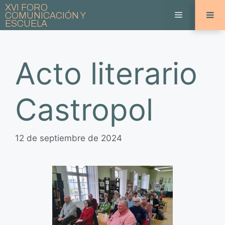
Saltar
XVI FORO
Menú
COMUNICACIÓN Y
al
ESCUELA
contenido
Acto literario
Castropol
12 de septiembre de 2024