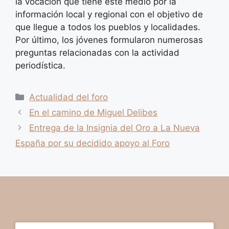
la vocación que tiene este medio por la
información local y regional con el objetivo de
que llegue a todos los pueblos y localidades.
Por último, los jóvenes formularon numerosas
preguntas relacionadas con la actividad
periodística.
Categorías
Actualidad del foro
En el camino de Miguel Delibes
Entrega de la Insignia del Oro a La Nueva
España por su decidido apoyo al Foro