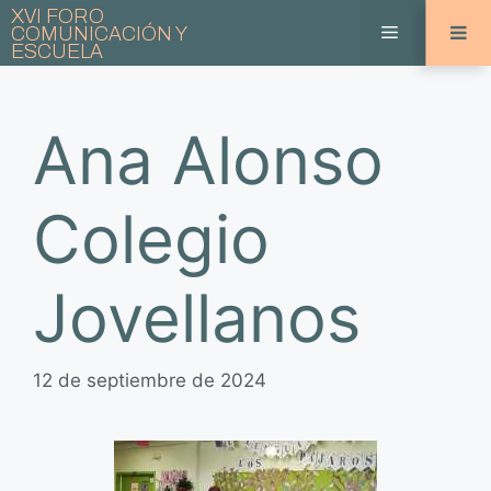
Saltar
XVI FORO
Menú
COMUNICACIÓN Y
al
ESCUELA
contenido
Ana Alonso
Colegio
Jovellanos
12 de septiembre de 2024