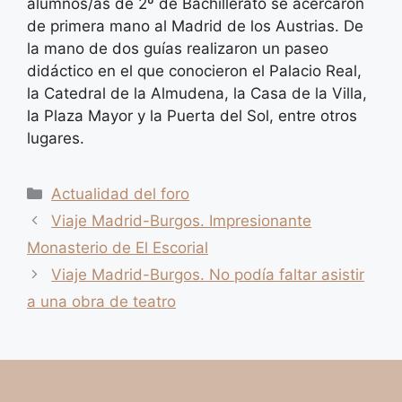
alumnos/as de 2º de Bachillerato se acercaron
de primera mano al Madrid de los Austrias. De
la mano de dos guías realizaron un paseo
didáctico en el que conocieron el Palacio Real,
la Catedral de la Almudena, la Casa de la Villa,
la Plaza Mayor y la Puerta del Sol, entre otros
lugares.
Categorías
Actualidad del foro
Viaje Madrid-Burgos. Impresionante
Monasterio de El Escorial
Viaje Madrid-Burgos. No podía faltar asistir
a una obra de teatro