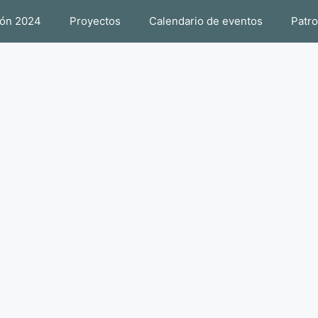
SCUELA
ión 2024
Proyectos
Calendario de eventos
Patr
 Vegadeo.