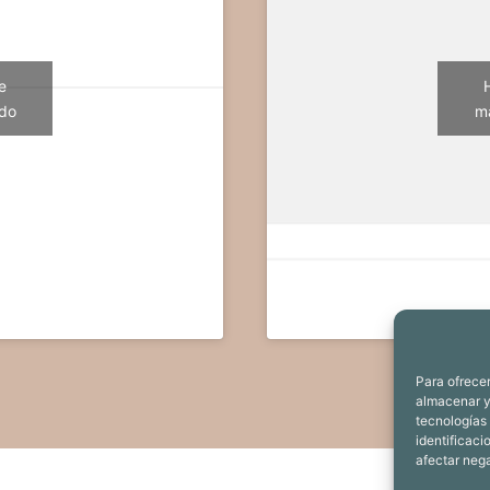
e
ido
ma
Para ofrecer
almacenar y/
tecnologías
identificaci
afectar nega