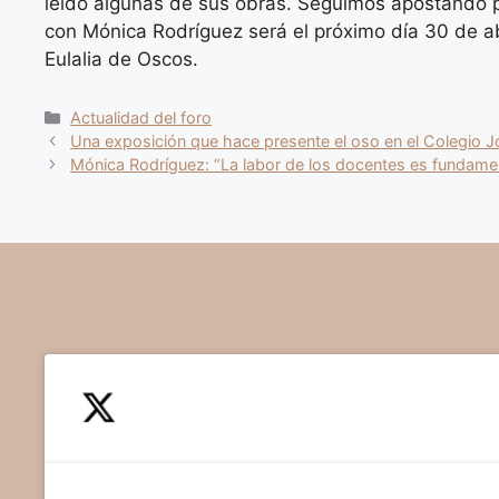
leído algunas de sus obras. Seguimos apostando po
con Mónica Rodríguez será el próximo día 30 de abr
Eulalia de Oscos.
Categorías
Actualidad del foro
Una exposición que hace presente el oso en el Colegio J
Mónica Rodríguez: “La labor de los docentes es fundamenta