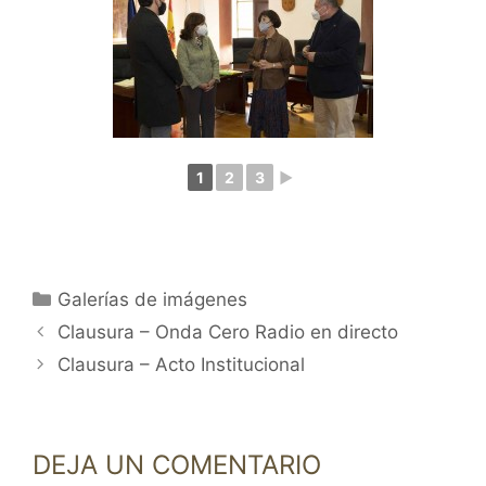
1
2
3
►
Categorías
Galerías de imágenes
Clausura – Onda Cero Radio en directo
Clausura – Acto Institucional
DEJA UN COMENTARIO