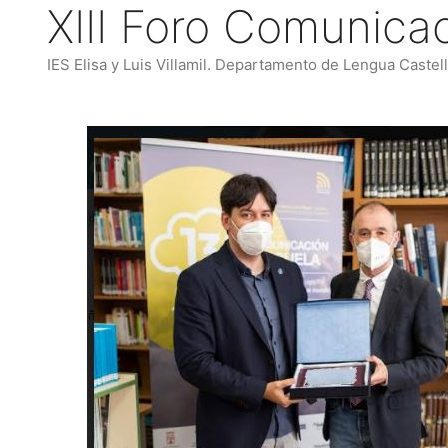
XIII Foro Comunica
Saltar
al
contenido
IES Elisa y Luis Villamil. Departamento de Lengua Castel